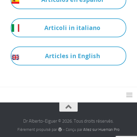
Articoli in italiano
Articles in English
Dr Alberto-Eiguer © 2026. Tous droits réservés.
Fièrement propulsé par
- Conçu par
Allez sur Hueman Pro