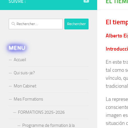
EL TIEM
SUIVRE :
El tiemp
Rechercher :
Alberto E
MENU
Introducc
Accueil
En este tra
tal como se
Qui suis-je?
vínculo, q
tradiciona
Mon Cabinet
La represe
Mes Formations
consciente
FORMATIONS 2025-2026
imagen esp
situación 
Programme de formation à la