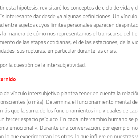
ir esta hipótesis, revisitaré los conceptos de ciclo de vida y de
Es interesante dar desde ya algunas definiciones. Un vínculo 
ad entre sujetos cuyos límites personales aparecen despinta
s la manera de cómo nos representamos el transcurso del tie
ento de las etapas cotidianas, el de las estaciones, de la vid
dades, sus rupturas, en particular durante las crisis.
or la cuestión de la intersubjetividad.
cernido
o de vínculo intersubjetivo plantea tener en cuenta la relació
conscientes (o más). Determina el funcionamiento mental d
 más que la suma de los funcionamientos individuales de cada
un tercer espacio psíquico. En cada intercambio humano se p
onía emocional ». Durante una conversación, por ejemplo, 
on lo que experimentan los otros, lo que influye en nuestras 