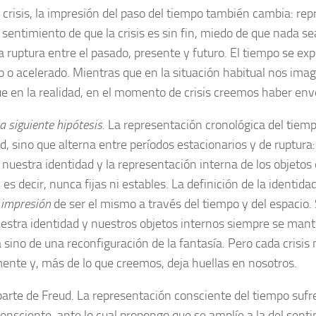
 crisis, la impresión del paso del tiempo también cambia: rep
 sentimiento de que la crisis es sin fin, miedo de que nada sea
a ruptura entre el pasado, presente y futuro. El tiempo se e
 o acelerado. Mientras que en la situación habitual nos im
e en la realidad, en el momento de crisis creemos haber env
a siguiente hipótesis
. La representación cronológica del tiem
d, sino que alterna entre períodos estacionarios y de ruptura:
nuestra identidad y la representación interna de los objeto
 es decir, nunca fijas ni estables. La definición de la identid
:
impresión
de ser el mismo a través del tiempo y del espacio.
estra identidad y nuestros objetos internos siempre se mant
a sino de una reconfiguración de la fantasía. Pero cada crisis
nte y, más de lo que creemos, deja huellas en nosotros.
parte de Freud. La representación consciente del tiempo sufre
consciente, ante lo cual propongo que se amplíe a la del sent