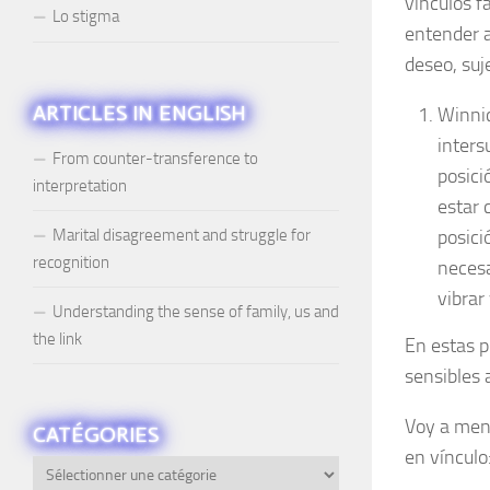
vínculos f
Lo stigma
entender a
deseo, suje
ARTICLES IN ENGLISH
Winnic
inters
From counter-transference to
posici
interpretation
estar 
Marital disagreement and struggle for
posici
recognition
necesa
vibrar
Understanding the sense of family, us and
the link
En estas p
sensibles 
Voy a menc
CATÉGORIES
en vínculo
Catégories