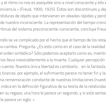
 y el ritmo no nos es asequible sino a nivel consciente y ello 
onciencia » (Freud, 1900, 1925). Estos son discontinuos y d
estiduras de objeto que intervienen en oleadas rápidas y peri
de nuestro inconsciente. La representación del tiempo cron
tinuo del sistema preconsciente-consciente, concluye Freu
rollo se ve complicado por el hecho que el tiempo de los relo
no cambia. Pregunta: ¿Es esto como en el caso de la realidad 
el orden simbólico? Sólo podemos aceptarlo como es, mientr
nos lleva inexorablemente a la muerte. Cualquier percepción
 cuenta. Nuestra única libertad es cambiarlo… en la fantasía
 tiraniza: por ejemplo, el sufrimiento parece no tener fin y l
una rememoración constante de nuestras limitaciones (nuest
 indica en la definición figurativa de su teoría de la relativida
en su regazo, una hora le parece un segundo, y si está senta
le parece un siglo. »