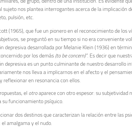
amiliares, de grupo, dentro de una institución. Es evidente q
l sujeto nos plantea interrogantes acerca de la implicación
to, pulsión, etc.
ott (1965), que fue un pionero en el reconocimiento de los v
ubjetivos, se preguntó en su tiempo si no era conveniente vol
ón depresiva desarrollada por Melanie Klein (1936) en términ
concernido por los demás
(to be concern)”
. Es decir que nuest
ón depresiva es un punto culminante de nuestro desarrollo in
riamente nos lleva a implicarnos en el afecto y el pensamient
 y reflexionar en resonancia con ellos.
ropuestas, el
otro
aparece con otro espesor: su subjetividad 
a su funcionamiento psíquico.
ionar dos destinos que caracterizan la relación entre las psi
: el amalgama y el nudo.