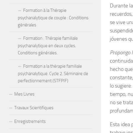
Durante la
Formation à la Thérapie
recuerdos,
psychanalytique de couple : Conditions
se vive un
générales
suspendido
Formation : Thérapie familiale
jóvenes qu
psychanalytique en deux cycles.
Propongo l
Conditions générales.
continuida
Formation a la thérapie familiale
hecho que 
psychanalytique. Cycle 2. Séminaire de
constante,
perfectionnement (STFPIF)
lo sugiere
tiempo, nu
Mes Livres
no se trat
Travaux Scientifiques
profundame
Enregistrements
Esta idea 
trabajo in