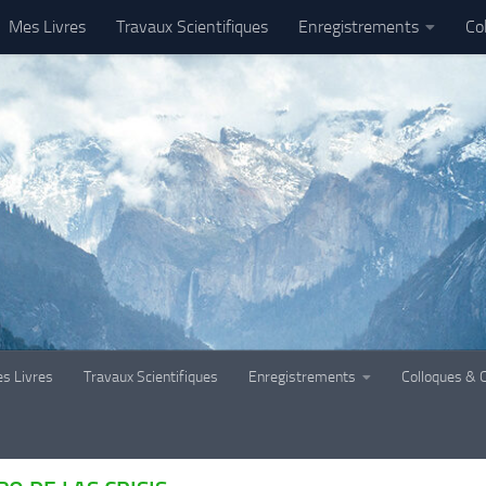
Mes Livres
Travaux Scientifiques
Enregistrements
Co
s Livres
Travaux Scientifiques
Enregistrements
Colloques & 