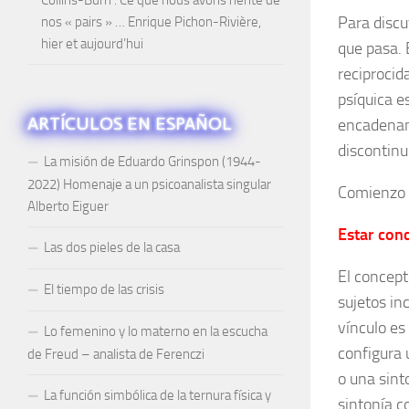
Para discut
nos « pairs » … Enrique Pichon-Rivière,
hier et aujourd’hui
que pasa. 
reciprocid
psíquica e
ARTÍCULOS EN ESPAÑOL
encadenami
discontinui
La misión de Eduardo Grinspon (1944-
2022) Homenaje a un psicoanalista singular
Comienzo p
Alberto Eiguer
Estar con
Las dos pieles de la casa
El concept
El tiempo de las crisis
sujetos in
vínculo es
Lo femenino y lo materno en la escucha
configura 
de Freud – analista de Ferenczi
o una sint
La función simbólica de la ternura física y
sintonía c