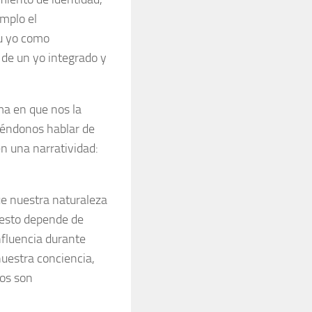
mplo el
su yo como
 de un yo integrado y
rma en que nos la
iéndonos hablar de
en una narratividad:
ue nuestra naturaleza
 esto depende de
nfluencia durante
 nuestra conciencia,
vos son