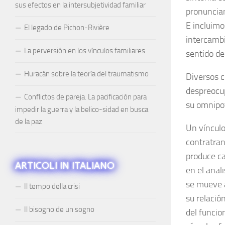
sus efectos en la intersubjetividad familiar
pronunciar
E incluimo
El legado de Pichon-Rivière
intercambi
La perversión en los vínculos familiares
sentido de
Huracán sobre la teoría del traumatismo
Diversos c
despreocup
Conflictos de pareja. La pacificación para
su omnipot
impedir la guerra y la belico-sidad en busca
de la paz
Un vínculo
contratran
produce ca
ARTICOLI IN ITALIANO
en el anal
se mueve a
Il tempo della crisi
su relació
Il bisogno de un sogno
del funcio