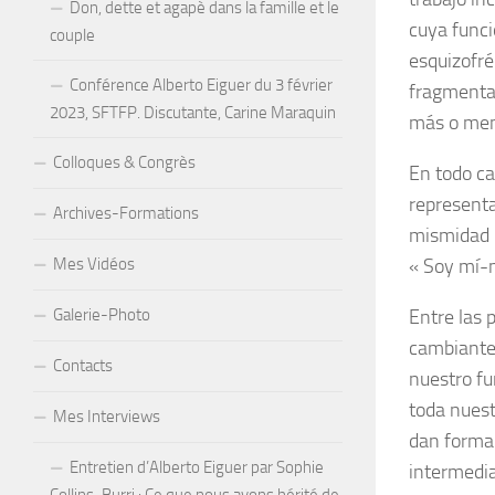
Don, dette et agapè dans la famille et le
cuya funci
couple
esquizofré
Conférence Alberto Eiguer du 3 février
fragmentad
2023, SFTFP. Discutante, Carine Maraquin
más o men
Colloques & Congrès
En todo ca
represent
Archives-Formations
mismidad p
Mes Vidéos
« Soy mí-
Galerie-Photo
Entre las 
cambiante 
Contacts
nuestro fu
toda nuestr
Mes Interviews
dan forma 
Entretien d’Alberto Eiguer par Sophie
intermedia
Collins-Burri : Ce que nous avons hérité de