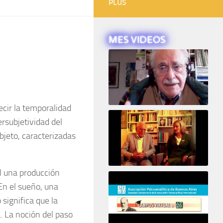
PLUS
MES VIDEOS
decir la temporalidad
Intervista ad Alberto Eiguer
tersubjetividad del
bjeto, caracterizadas
l una producción
16e COLLOQUE de la STFPIF 20 et 21 Janvier 2018
 En el sueño, una
significa que la
. La noción del paso