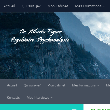
Accueil
Qui suis-je?
Mon Cabinet
Mes Formations
Au dessous du contenu
Galerie-Photo
Contacts
Mes Interviews
Accueil
Qui suis-je?
Mon Cabinet
Mes Formations
Me
Contacts
Mes Interviews