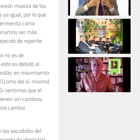
resión masiva de los
 ya igual, por lo que
Le pervers narcissique et son complice
xperimenta como
aginamos ser más
ejecido de repente.
po no es de
Revisitant le corps familial
 esto es debido al
s están en movimiento
ad (como del sí-mismo)
 Si sentimos que el
Le Tiers
ienen sin cambios,
 nos cambia
 las sacudidas del
imiento de identidad,