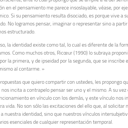
ón en el pensamiento me parece insoslayable, véase, por eje
nico. Si su pensamiento resulta disociado, es porque vive a 
o. No logramos pensar, imaginar o representar sino a partir
os estructurado.
so, la identidad existe como tal, lo cual es diferente de la fo
amos. Como muchos otros, Ricœur (1990) lo subraya propon
or la primera, y de ipseidad por la segunda, que se inscribe 
mismo al contarme. »
propuestas que quiero compartir con ustedes, les propongo q
nos incita a contrapelo pensar ser uno y el mismo. A su vez
ncionamiento en vínculo con los demás, y este vínculo nos i
a vida. No son sólo las excitaciones del ello que, al solicitar
a nuestra identidad, sino que nuestros vínculos intersubjeti
rios esenciales de cualquier representación temporal.