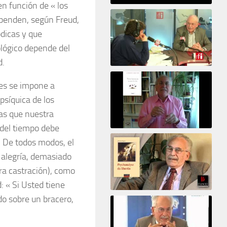
en función de « los
Psicoanálisis por Skype y
ependen, según Freud,
teléfono Alberto Eiguer
ódicas y que
presenta el curso virtual 2017
ológico depende del
d.
El psiquiatra Alberto Eiguer con Jordi Batalle en El invitado de RFI
jes se impone a
psíquica de los
as que nuestra
 del tiempo debe
Votre maison vous révèle
. De todos modos, el
a alegría, demasiado
ra castración), como
d: « Si Usted tiene
do sobre un bracero,
Psychanalyse du libertin