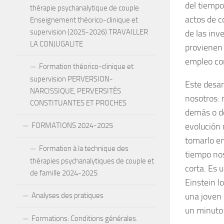
del tiempo
thérapie psychanalytique de couple
actos de c
Enseignement théorico-clinique et
supervision (2025-2026) TRAVAILLER
de las inv
LA CONJUGALITE
provienen 
empleo con
Formation théorico-clinique et
supervision PERVERSION-
Este desar
NARCISSIQUE, PERVERSITÉS
nosotros: 
CONSTITUANTES ET PROCHES
demás o d
FORMATIONS 2024-2025
evolución 
tomarlo en
Formation à la technique des
tiempo nos
thérapies psychanalytiques de couple et
corta. Es 
de famille 2024-2025
Einstein lo
Analyses des pratiques
una joven 
un minuto 
Formations: Conditions générales.