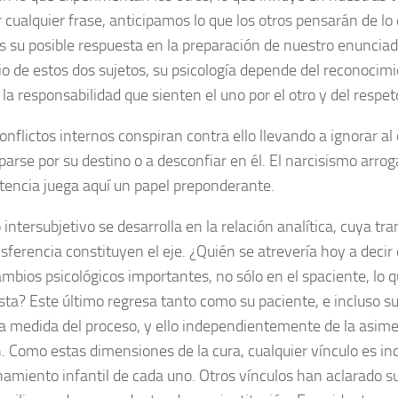
 cualquier frase, anticipamos lo que los otros pensarán de lo
s su posible respuesta en la preparación de nuestro enuncia
o de estos dos sujetos, su psicología depende del reconocim
 la responsabilidad que sienten el uno por el otro y del respet
onflictos internos conspiran contra ello llevando a ignorar al 
arse por su destino o a desconfiar en él. El narcisismo arrog
encia juega aquí un papel preponderante.
 intersubjetivo se desarrolla en la relación analítica, cuya tr
sferencia constituyen el eje. ¿Quién se atrevería hoy a decir
mbios psicológicos importantes, no sólo en el spaciente, lo q
ista? Este último regresa tanto como su paciente, e incluso s
 medida del proceso, y ello independientemente de la asimet
n. Como estas dimensiones de la cura, cualquier vínculo es i
namiento infantil de cada uno. Otros vínculos han aclarado sus