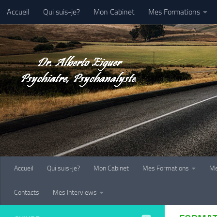
Accueil
Qui suis-je?
Mon Cabinet
Mes Formations
Au dessous du contenu
Galerie-Photo
Contacts
Mes Interviews
Accueil
Qui suis-je?
Mon Cabinet
Mes Formations
Me
Contacts
Mes Interviews