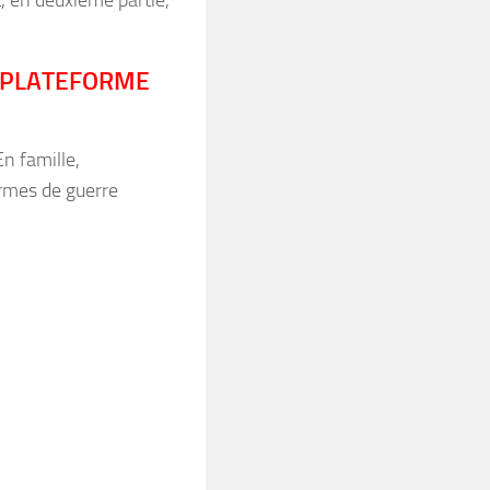
, en deuxième partie,
 (PLATEFORME
En famille,
armes de guerre