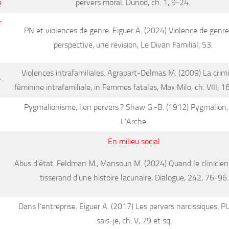
e
pervers moral
, Dunod, ch. 1, 9-24.
r
PN et violences de genre
. Eiguer A. (2024) Violence de genr
perspective, une révision,
Le Divan Familial,
53
.
Violences intrafamiliales.
Agrapart-Delmas M. (2009) La crimi
r
féminine intrafamiliale, in
Femmes fatales
, Max Milo, ch. VIII, 
Pygmalionisme, lien pervers ?
Shaw G.-B. (1912)
Pygmalion
,
L’Arche.
En milieu social
Abus d’état.
Feldman M., Mansoun M. (2024) Quand le clinicien
tisserand d’une histoire lacunaire,
Dialogue
, 242, 76-96.
Dans l’entreprise.
Eiguer A. (2017)
Les pervers narcissiques
, P
sais-je, ch. V, 79 et
sq
.