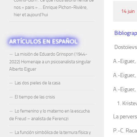
nos « pairs » … Enrique Pichon-Rivière,
14 juin
hier et aujourd’hui
Bibliogra
ARTÍCULOS EN ESPAÑOL
Dostoïevs
La misión de Eduardo Grinspon (1944-
A.-Eiguer,
2022) Homenaje a un psicoanalista singular
Alberto Eiguer
A.-Eiguer,
Las dos pieles de la casa
A.-Eiguer,
El tiempo de las crisis
Kriste
Lo femenino y lo materno en la escucha
La pervers
de Freud – analista de Ferenczi
P.-C. Rac
La función simbólica de la ternura física y