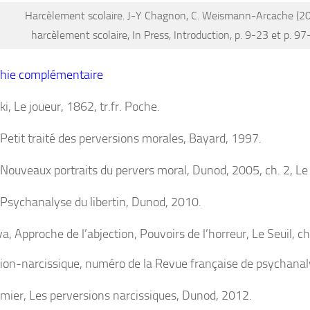
Harcèlement scolaire.
J-Y Chagnon, C. Weismann-Arcache (2
harcèlement scolaire
, In Press, Introduction, p. 9-23 et p. 9
phie complémentaire
ki,
Le joueur,
1862
,
tr.fr. Poche.
Petit traité des perversions morales
,
Bayard, 1997.
Nouveaux portraits du pervers moral
, Dunod, 2005, ch. 2, L
Psychanalyse du libertin
, Dunod, 2010.
va, Approche de l’abjection,
Pouvoirs de l’horreur
, Le Seuil, c
ion-narcissique, numéro de la
Revue française de psychanal
amier,
Les perversions narcissiques,
Dunod, 2012.