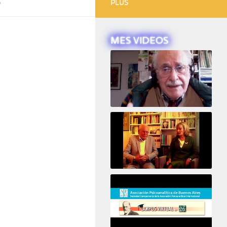
5
PLUS
MES VIDEOS
Intervista ad Alberto Eiguer
16e COLLOQUE de la STFPIF 20 et 21 Janvier 2018