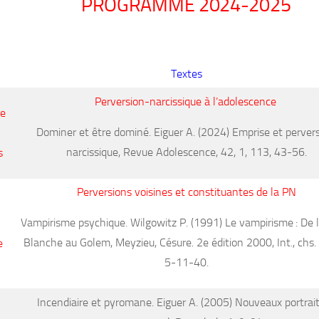
PROGRAMME 2024-2025
Textes
Perversion-narcissique à l’adolescence
re
Dominer et être dominé
. Eiguer A. (2024) Emprise et perver
narcissique,
Revue Adolescence
, 42, 1, 113, 43-56.
s
Perversions voisines et constituantes de la PN
Vampirisme psychique.
Wilgowitz P. (1991)
Le vampirisme : De
Blanche au Golem
, Meyzieu, Césure. 2
e
édition 2000, Int., chs. 
e
5-11-40.
Incendiaire et pyromane.
Eiguer A. (2005)
Nouveaux portrai