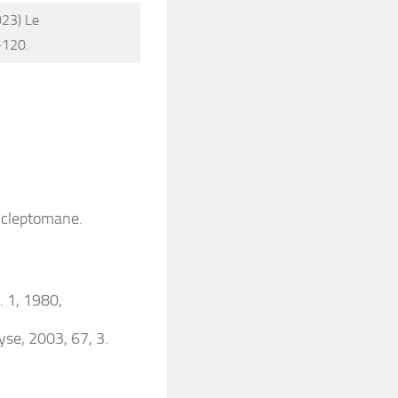
023)
Le
7-120.
e cleptomane.
h. 1, 1980,
yse
, 2003, 67, 3.