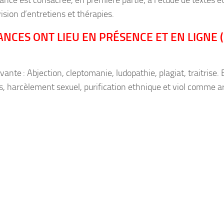
nce est consacrée, en première partie, à l’étude de textes et
vision d’entretiens et thérapies.
ANCES ONT LIEU EN PRÉSENCE ET EN LIGNE
ante : Abjection, cleptomanie, ludopathie, plagiat, traitrise. 
ns, harcèlement sexuel, purification ethnique et viol comme 