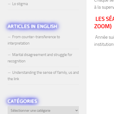
Chaque séa
Lo stigma
à la super
LES SÉ
ZOOM)
ARTICLES IN ENGLISH
Année suiv
From counter-transference to
interpretation
institutio
Marital disagreement and struggle for
recognition
Understanding the sense of family, us and
the link
CATÉGORIES
Catégories