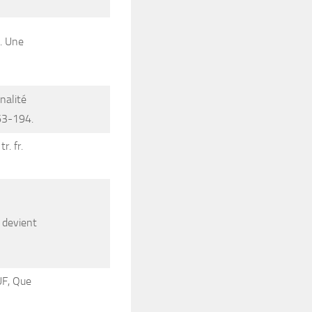
e. Une
nalité
163-194.
 tr. fr.
 devient
UF, Que