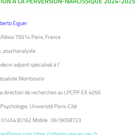
ION À LA PERVERSION-NARCISSIQUE 2024-202
berto Eiguer
’Alésia 75014 Paris, France
e, psychanalyste
ecin adjoint spécialisé à l’
utualiste Montsouris
 la direction de recherches au LPCPP EA 4056
e Psychologie. Université Paris-Cité
x : 0145430162 Mobile : 0619058723
iguer@msn.com
https://alberto-eiguer-psy.fr