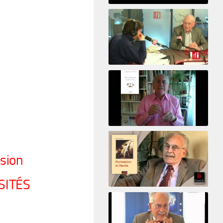
Psicoanálisis por Skype y
teléfono Alberto Eiguer
presenta el curso virtual 2017
El psiquiatra Alberto Eiguer con Jordi Batalle en El invitado de RFI
Votre maison vous révèle
ision
SITÉS
Psychanalyse du libertin