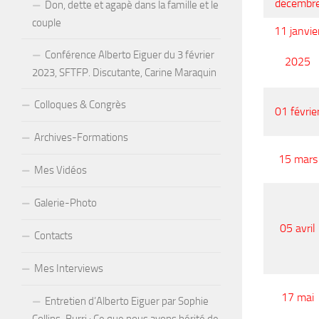
décembr
Don, dette et agapè dans la famille et le
couple
11 janvie
Conférence Alberto Eiguer du 3 février
2025
2023, SFTFP. Discutante, Carine Maraquin
Colloques & Congrès
01 févrie
Archives-Formations
15 mars
Mes Vidéos
Galerie-Photo
05 avril
Contacts
Mes Interviews
17 mai
Entretien d’Alberto Eiguer par Sophie
Collins-Burri : Ce que nous avons hérité de