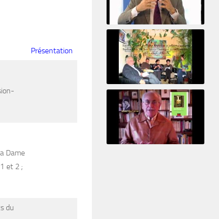
Le pervers narcissique et son complice
Présentation
sion-
Revisitant le corps familial
Le Tiers
 la Dame
1 et 2 ;
ts du