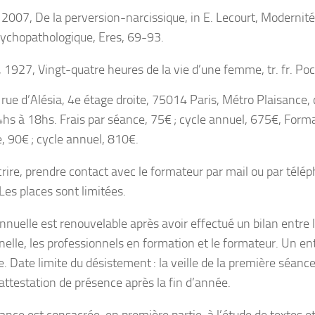
l, 2007, De la perversion-narcissique,
in
E. Lecourt,
Modernité
sychopathologique
, Eres, 69-93.
, 1927,
Vingt-quatre heures de la vie d’une femme
, tr. fr. Po
 rue d’Alésia, 4
e
étage droite, 75014 Paris, Métro Plaisance,
hs à 18hs. Frais par séance, 75€ ; cycle annuel, 675€, Forma
, 90€ ; cycle annuel, 810€.
crire, prendre contact avec le formateur par mail ou par télé
 Les places sont limitées.
nnuelle est renouvelable après avoir effectué un bilan entre l
nnelle, les professionnels en formation et le formateur. Un en
e. Date limite du désistement : la veille de la première séan
 attestation de présence après la fin d’année.