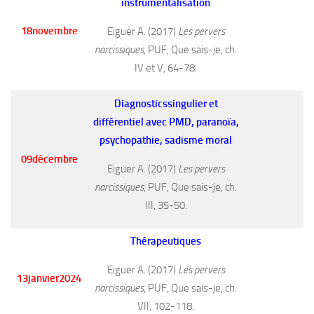
instrumentalisation
18novembre
Eiguer A. (2017)
Les pervers
narcissiques
, PUF, Que sais-je, ch.
IV et V, 64-78.
Diagnosticssingulier et
différentiel avec PMD, paranoïa,
psychopathie, sadisme moral
09décembre
Eiguer A. (2017)
Les pervers
narcissiques
, PUF, Que sais-je, ch.
III, 35-50.
Thérapeutiques
Eiguer A. (2017)
Les pervers
13janvier2024
narcissiques
, PUF, Que sais-je, ch.
VII, 102-118.