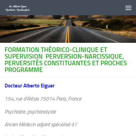
Au dessous du contenu
FORMATION THÉORICO-CLINIQUE ET
SUPERVISION PERVERSION-NARCISSIQUE,
PERVERSITÉS CONSTITUANTES ET PROCHES
PROGRAMME
Docteur Alberto Eiguer
154, rue d’Alésia 75014 Paris, France
Psychiatre, psychanalyste
Ancien Médecin adjoint spécialisé à l’