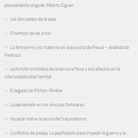
psicoanalista singular Alberto Eiguer
Las dos pieles de la casa
El tiempo de las crisis
Lo femenino y lo materno en la escucha de Freud – analista de
Ferenczi
La función simbólica de la ternura física y sus efectos en la
intersubjetividad familiar
El legado de Pichon-Rivière
La perversión en los vínculos familiares
Huracán sobre la teoría del traumatismo
Conflictos de pareja. La pacificación para impedir la guerra y la