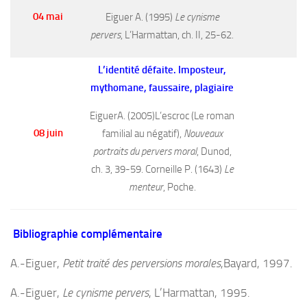
04 mai
Eiguer A. (1995)
Le cynisme
pervers
, L’Harmattan, ch. II, 25-62.
L’identité défaite. Imposteur,
mythomane, faussaire, plagiaire
EiguerA. (2005)L’escroc (Le roman
08 juin
familial au négatif),
No
uveaux
portraits du pervers moral
, Dunod,
ch. 3, 39-59. Corneille P. (1643)
Le
menteur
, Poche.
Bibliographie complémentaire
A.-Eiguer,
Petit traité des perversions morales
,Bayard, 1997.
A.-Eiguer,
Le cynisme pervers
, L’Harmattan, 1995.