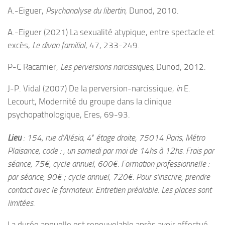
A.-Eiguer,
Psychanalyse du libertin
, Dunod, 2010.
A.-Eiguer (2021) La sexualité atypique, entre spectacle et
excès,
Le divan familial
, 47, 233-249.
P-C Racamier,
Les perversions narcissiques,
Dunod, 2012.
J-P. Vidal (2007) De la perversion-narcissique,
in
E.
Lecourt, Modernité du groupe dans la clinique
psychopathologique, Eres, 69-93.
e
Lieu
: 154, rue d’Alésia, 4
étage droite, 75014 Paris, Métro
Plaisance, code : , un samedi par moi de 14hs à 12hs. Frais par
séance, 75€, cycle annuel, 600€. Formation professionnelle :
par séance, 90€ ; cycle annuel, 720€. Pour s’inscrire, prendre
contact avec le formateur. Entretien préalable. Les places sont
limitées.
La durée annuelle est renouvelable après avoir effectué