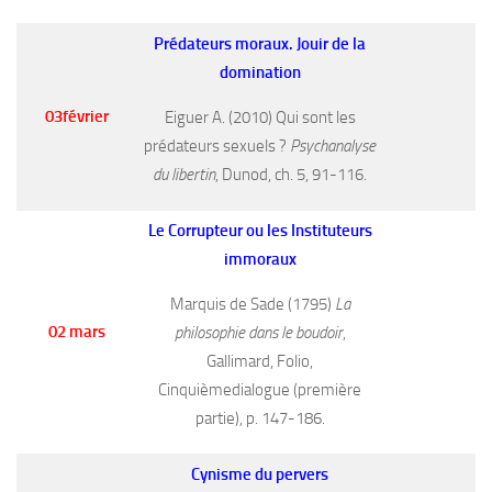
Prédateurs moraux.
Jouir de la
domination
03février
Eiguer A. (2010) Qui sont les
prédateurs sexuels ?
Psychanalyse
du libertin
, Dunod, ch. 5, 91-116.
Le Corrupteur ou les Instituteurs
immoraux
Marquis de Sade (1795)
La
02 mars
philosophie dans le boudoir
,
Gallimard, Folio,
Cinquièmedialogue (première
partie), p. 147-186.
Cynisme du pervers