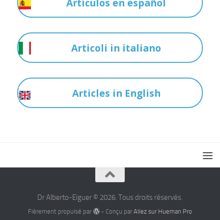
Artículos en español
Articoli in italiano
Articles in English
Dr Alberto-Eiguer © 2026. Tous droits réservés.
Fièrement propulsé par
- Conçu par
Allez sur Hueman Pro