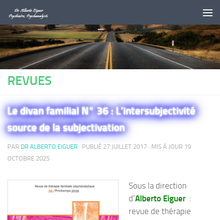
Au dessous du contenu
REVUES
Le divan familial N° 36 : L’intersubjectivité
source de la subjectivation
PAR
DR ALBERTO EIGUER
· PUBLIÉ
27 JUILLET 2017
· MIS À JOUR
19
OCTOBRE 2025
Sous la direction
d’
Alberto Eiguer
:
revue de thérapie