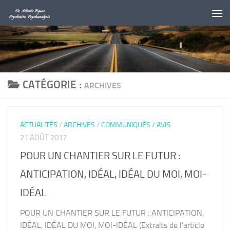
Au dessous du contenu
CATÉGORIE :
ARCHIVES
/
/
ACTUALITÉS
ARCHIVES
COMMUNIQUÈS / AVIS
21 AOÛT 2017
POUR UN CHANTIER SUR LE FUTUR :
ANTICIPATION, IDÉAL, IDÉAL DU MOI, MOI-
IDÉAL
POUR UN CHANTIER SUR LE FUTUR : ANTICIPATION,
IDÉAL, IDÉAL DU MOI, MOI-IDÉAL (Extraits de l’article