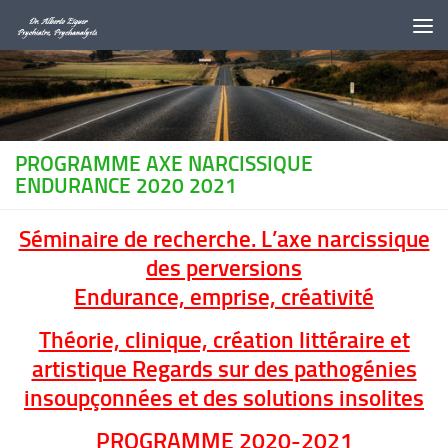
Au dessous du contenu
PROGRAMME AXE NARCISSIQUE
ENDURANCE 2020 2021
Séminaire de recherche. L’axe narcissique
des perversions
Endurance, emprise, créativité
Théorie, clinique, création littéraire et
artistique Regards sur des pathogénies
insoupçonnées et des solutions insolites
PROGRAMME 2020-2021