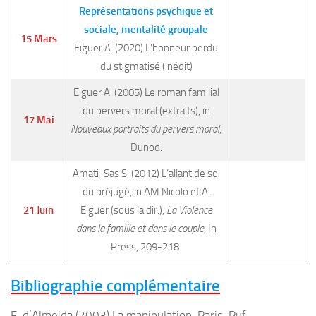
Représentations psychique et
sociale, mentalité groupale
15 Mars
Eiguer A. (2020) L’honneur perdu
du stigmatisé (inédit)
Eiguer A. (2005) Le roman familial
du pervers moral (extraits), in
17 Mai
Nouveaux portraits du pervers moral
,
Dunod.
Amati-Sas S. (2012) L’allant de soi
du préjugé, in AM Nicolo et A.
21 Juin
Eiguer (sous la dir.),
La Violence
dans la famille et dans le couple
, In
Press, 209-218.
Bibliographie complémentaire
F. d’Almeida (2003) La manipulation, Paris, Puf.