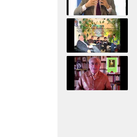
Le pervers narcissique et son complice
Revisitant le corps familial
Le Tiers