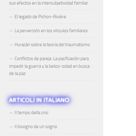
sus efectos en la intersubjetividad familiar
El legado de Pichon-Rivière
La perversión en los vínculos familiares
Huracán sobre la teoría del traumatismo
Conflictos de pareja. La pacificación para
impedir la guerra y la belico-sidad en busca
de la paz
ARTICOLI IN ITALIANO
Il tempo della crisi
Il bisogno de un sogno