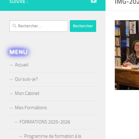
IMG-20
SUIVRE :
Rechercher :
MENU
Accueil
Qui suis-je?
Mon Cabinet
Mes Formations
FORMATIONS 2025-2026
Programme de formation à la