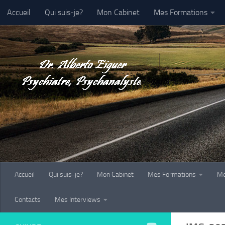
Accueil
Qui suis-je?
Mon Cabinet
Mes Formations
Au dessous du contenu
Galerie-Photo
Contacts
Mes Interviews
Accueil
Qui suis-je?
Mon Cabinet
Mes Formations
Me
Contacts
Mes Interviews