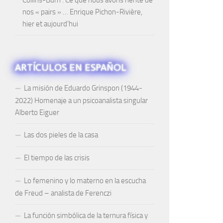
nos « pairs » … Enrique Pichon-Rivière,
hier et aujourd’hui
ARTÍCULOS EN ESPAÑOL
La misión de Eduardo Grinspon (1944-
2022) Homenaje a un psicoanalista singular
Alberto Eiguer
Las dos pieles de la casa
El tiempo de las crisis
Lo femenino y lo materno en la escucha
de Freud – analista de Ferenczi
La función simbólica de la ternura física y