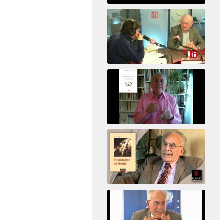
Psicoanálisis por Skype y
teléfono Alberto Eiguer
presenta el curso virtual 2017
El psiquiatra Alberto Eiguer con Jordi Batalle en El invitado de RFI
Votre maison vous révèle
Psychanalyse du libertin