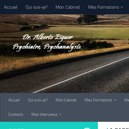
Accueil
Qui suis-je?
Mon Cabinet
Mes Formations
Au dessous du contenu
Galerie-Photo
Contacts
Mes Interviews
Accueil
Qui suis-je?
Mon Cabinet
Mes Formations
Me
Contacts
Mes Interviews