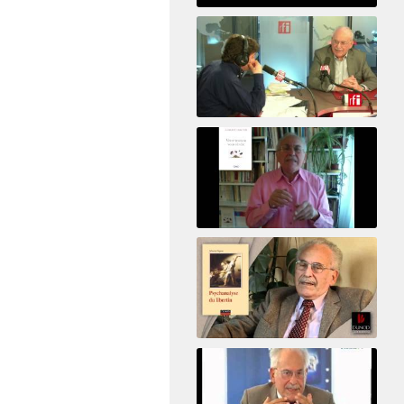
Psicoanálisis por Skype y
teléfono Alberto Eiguer
presenta el curso virtual 2017
El psiquiatra Alberto Eiguer con Jordi Batalle en El invitado de RFI
Votre maison vous révèle
Psychanalyse du libertin