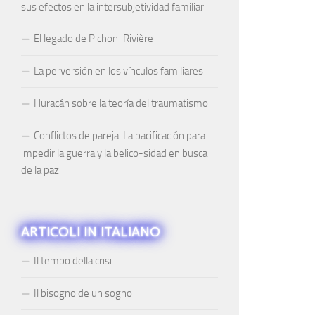
sus efectos en la intersubjetividad familiar
El legado de Pichon-Rivière
La perversión en los vínculos familiares
Huracán sobre la teoría del traumatismo
Conflictos de pareja. La pacificación para
impedir la guerra y la belico-sidad en busca
de la paz
ARTICOLI IN ITALIANO
Il tempo della crisi
Il bisogno de un sogno