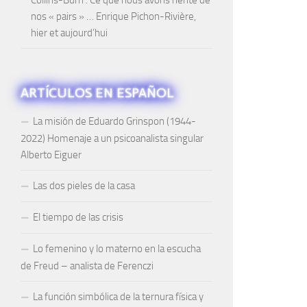
nos « pairs » … Enrique Pichon-Rivière,
hier et aujourd’hui
ARTÍCULOS EN ESPAÑOL
La misión de Eduardo Grinspon (1944-
2022) Homenaje a un psicoanalista singular
Alberto Eiguer
Las dos pieles de la casa
El tiempo de las crisis
Lo femenino y lo materno en la escucha
de Freud – analista de Ferenczi
La función simbólica de la ternura física y