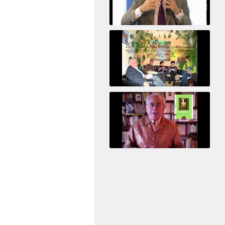
Le pervers narcissique et son complice
Revisitant le corps familial
Le Tiers