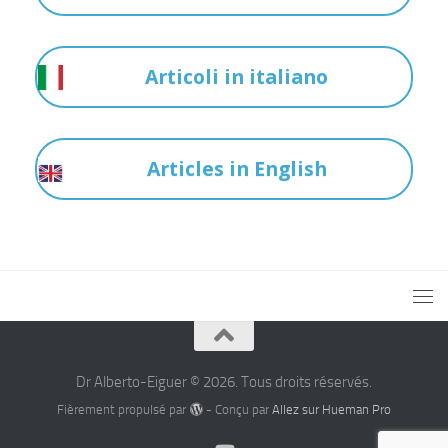
Articoli in italiano
Articles in English
Dr Alberto-Eiguer © 2026. Tous droits réservés.
Fièrement propulsé par
- Conçu par
Allez sur Hueman Pro