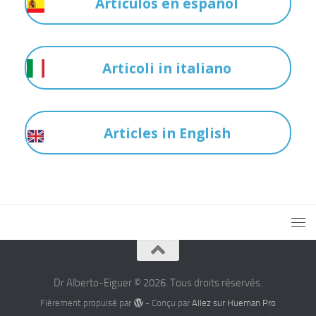
Artículos en español
Articoli in italiano
Articles in English
Dr Alberto-Eiguer © 2026. Tous droits réservés.
Fièrement propulsé par
- Conçu par
Allez sur Hueman Pro