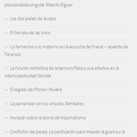
psicoanalista singular Alberto Eiguer
Las dos pieles de la casa
El tiempo de las crisis
Lo femenino y lo materno en la escucha de Freud – analista de
Ferenczi
La función simbólica de la ternura física y sus efectos en la
intersubjetividad familiar
El legado de Pichon-Rivière
La perversión en los vínculos familiares
Huracán sobre la teoría del traumatismo
Conflictos de pareja. La pacificación para impedir la guerra y la