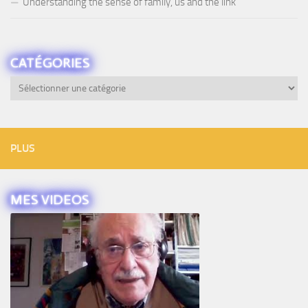
Understanding the sense of family, us and the link
CATÉGORIES
Catégories
PLUS
MES VIDEOS