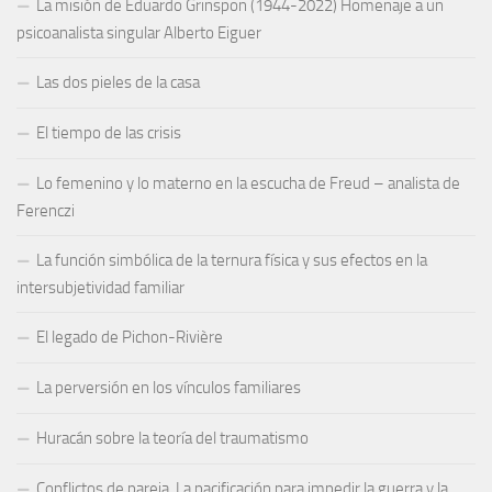
La misión de Eduardo Grinspon (1944-2022) Homenaje a un
psicoanalista singular Alberto Eiguer
Las dos pieles de la casa
El tiempo de las crisis
Lo femenino y lo materno en la escucha de Freud – analista de
Ferenczi
La función simbólica de la ternura física y sus efectos en la
intersubjetividad familiar
El legado de Pichon-Rivière
La perversión en los vínculos familiares
Huracán sobre la teoría del traumatismo
Conflictos de pareja. La pacificación para impedir la guerra y la