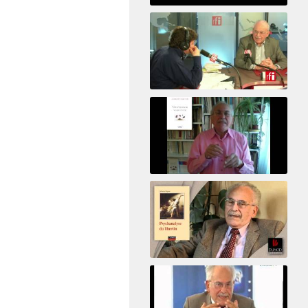
Psicoanálisis por Skype y
teléfono Alberto Eiguer
presenta el curso virtual 2017
El psiquiatra Alberto Eiguer con Jordi Batalle en El invitado de RFI
Votre maison vous révèle
Psychanalyse du libertin