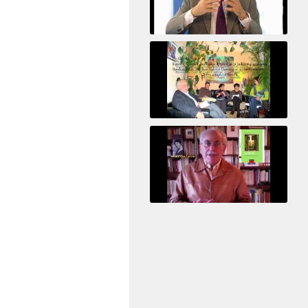
Le pervers narcissique et son complice
Revisitant le corps familial
Le Tiers