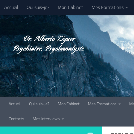
Accueil
Qui suis-je?
Mon Cabinet
Mes Formations
Au dessous du contenu
Galerie-Photo
Contacts
Mes Interviews
Accueil
Qui suis-je?
Mon Cabinet
Mes Formations
Me
Contacts
Mes Interviews