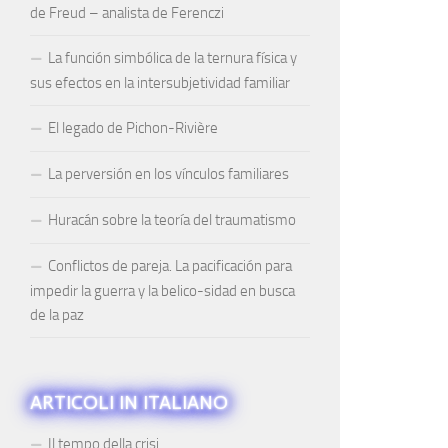
de Freud – analista de Ferenczi
La función simbólica de la ternura física y
sus efectos en la intersubjetividad familiar
El legado de Pichon-Rivière
La perversión en los vínculos familiares
Huracán sobre la teoría del traumatismo
Conflictos de pareja. La pacificación para
impedir la guerra y la belico-sidad en busca
de la paz
ARTICOLI IN ITALIANO
Il tempo della crisi