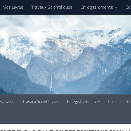
Mes Livres
Travaux Scientifiques
Enregistrements
Co
s Livres
Travaux Scientifiques
Enregistrements
Colloques & 