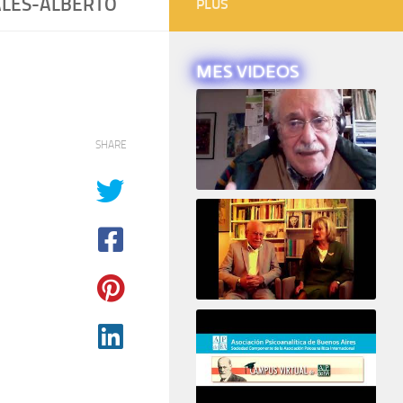
ALES-ALBERTO
PLUS
MES VIDEOS
SHARE
Intervista ad Alberto Eiguer
16e COLLOQUE de la STFPIF 20 et 21 Janvier 2018