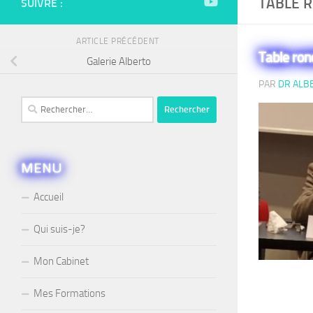
TABLE R
SUIVRE :
ARTICLE PRÉCÉDENT
Table ron
Galerie Alberto
PAR
DR ALB
Rechercher :
MENU
Accueil
Qui suis-je?
Mon Cabinet
Mes Formations