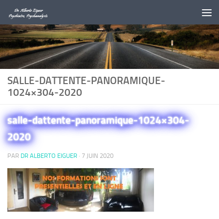
Au dessous du contenu
SALLE-DATTENTE-PANORAMIQUE-
1024×304-2020
salle-dattente-panoramique-1024×304-
2020
PAR
DR ALBERTO EIGUER
·
7 JUIN 2020