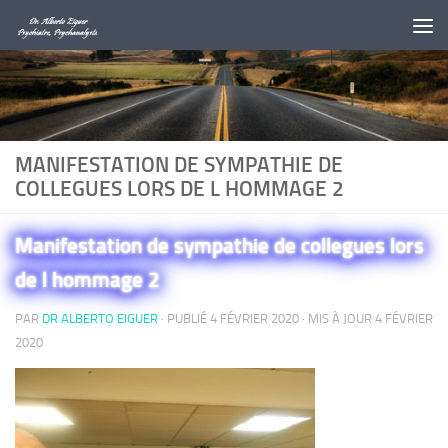
Au dessous du contenu
MANIFESTATION DE SYMPATHIE DE
COLLEGUES LORS DE L HOMMAGE 2
Manifestation de sympathie de collegues lors
de l hommage 2
PAR
DR ALBERTO EIGUER
· PUBLIÉ
4 FÉVRIER 2020
· MIS À JOUR
4 FÉVRIER
2020