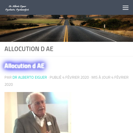
Au dessous du contenu
ALLOCUTION D AE
Allocution d AE
PAR
DR ALBERTO EIGUER
· PUBLIÉ
4 FÉVRIER 2020
· MIS À JOUR
4 FÉVRIER
2020