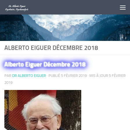
Au dessous du contenu
ALBERTO EIGUER DÉCEMBRE 2018
Alberto Eiguer Décembre 2018
PAR
DR ALBERTO EIGUER
· PUBLIÉ
5 FÉVRIER 2019
· MIS À JOUR
5 FÉVRIER
2019