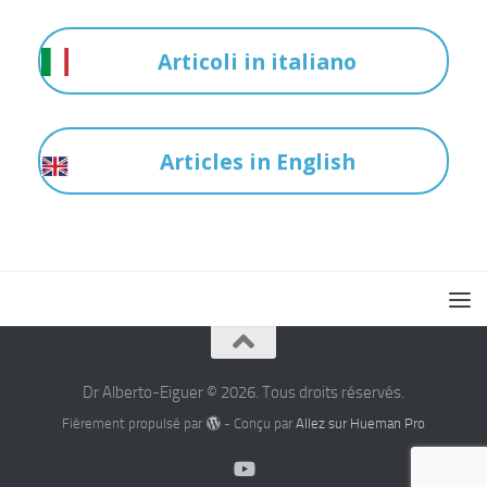
Articoli in italiano
Articles in English
Dr Alberto-Eiguer © 2026. Tous droits réservés.
Fièrement propulsé par
- Conçu par
Allez sur Hueman Pro