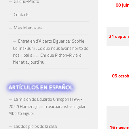
Galerie-Photo
08 jui
Contacts
Mes Interviews
21 septe
Entretien d’Alberto Eiguer par Sophie
Collins-Burri : Ce que nous avons hérité de
nos « pairs » … Enrique Pichon-Rivière,
hier et aujourd’hui
05 octo
ARTÍCULOS EN ESPAÑOL
La misión de Eduardo Grinspon (1944-
2022) Homenaje a un psicoanalista singular
Alberto Eiguer
Las dos pieles de la casa
16 novem