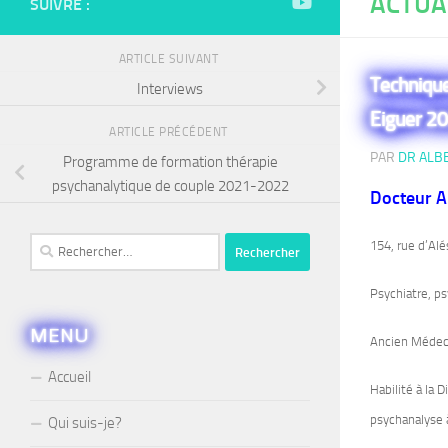
ACTUA
SUIVRE :
ARTICLE SUIVANT
Technique
Interviews
Eiguer 2
ARTICLE PRÉCÉDENT
PAR
DR ALB
Programme de formation thérapie
psychanalytique de couple 2021-2022
Docteur A
Rechercher :
154, rue d’Alé
Psychiatre, p
MENU
Ancien Médecin
Accueil
Habilité à la 
psychanalyse à
Qui suis-je?