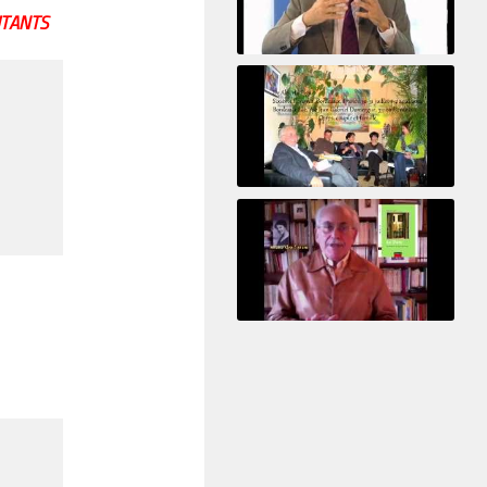
UTANTS
Le pervers narcissique et son complice
Revisitant le corps familial
Le Tiers