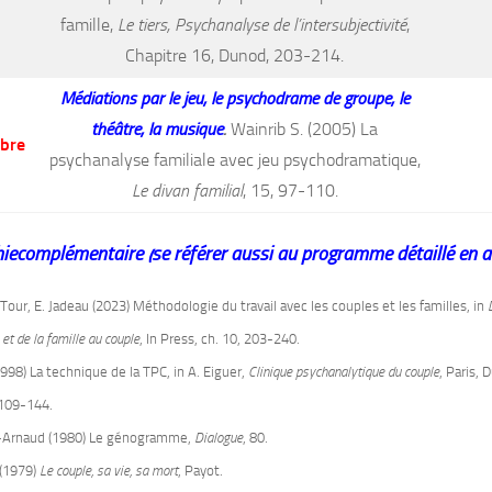
famille,
Le tiers, Psychanalyse de l’intersubjectivité
,
Chapitre 16, Dunod, 203-214.
Médiations par le jeu, le psychodrame de groupe, le
théâtre, la musique
.
Wainrib S. (2005) La
bre
psychanalyse familiale avec jeu psychodramatique,
Le divan familial
, 15, 97-110.
hiecomplémentaire (se référer aussi au programme détaillé en 
 Tour, E. Jadeau (2023) Méthodologie du travail avec les couples et les familles, in
 et de la famille au couple
, In Press, ch. 10, 203-240.
1998) La technique de la TPC, in A. Eiguer,
Clinique psychanalytique du couple
, Paris, 
 109-144.
-Arnaud (1980) Le génogramme,
Dialogue
, 80.
(1979)
Le couple, sa vie, sa mort
, Payot.