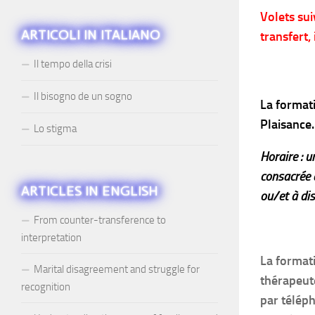
Volets sui
ARTICOLI IN ITALIANO
transfert,
Il tempo della crisi
Il bisogno de un sogno
La formati
Plaisance.
Lo stigma
Horaire : 
consacrée à
ARTICLES IN ENGLISH
ou/et à di
From counter-transference to
interpretation
La format
Marital disagreement and struggle for
thérapeute
recognition
par téléph