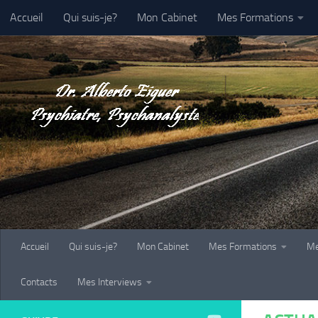
Accueil
Qui suis-je?
Mon Cabinet
Mes Formations
Au dessous du contenu
Galerie-Photo
Contacts
Mes Interviews
Accueil
Qui suis-je?
Mon Cabinet
Mes Formations
Me
Contacts
Mes Interviews