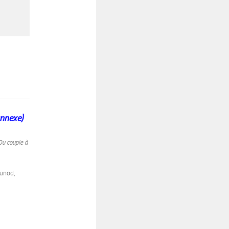
annexe)
Du couple à
Dunod,