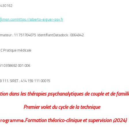
45430162
er@msn.com
https://alberto-eiguer-psy.fr
mateur : 11 751704075 IdentifiantDatadock : 0064942
1C Pratique médicale
51 0358692 001 006
9 111. SIRET : 414 159 111 00015
tion dans les thérapies psychanalytiques de couple et de famill
Premier volet du cycle de la technique
rogramme.
Formation théorico-clinique et supervision (2024)