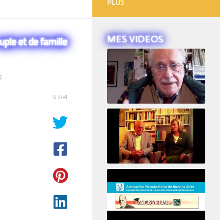
PLUS
MES VIDEOS
uple et de famille
5
SHARE
Intervista ad Alberto Eiguer
16e COLLOQUE de la STFPIF 20 et 21 Janvier 2018