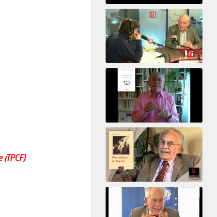
Psicoanálisis por Skype y
teléfono Alberto Eiguer
presenta el curso virtual 2017
El psiquiatra Alberto Eiguer con Jordi Batalle en El invitado de RFI
Votre maison vous révèle
e (TPCF)
Psychanalyse du libertin