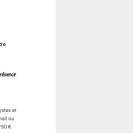
tro
présence
ystes et
mail ou
 750 €