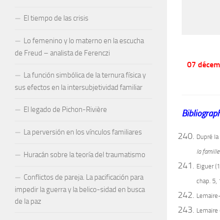
El tiempo de las crisis
Lo femenino y lo materno en la escucha
de Freud – analista de Ferenczi
07 décem
La función simbólica de la ternura física y
sus efectos en la intersubjetividad familiar
El legado de Pichon-Rivière
Bibliograp
La perversión en los vínculos familiares
Dupré la
la famille
Huracán sobre la teoría del traumatismo
Eiguer (
Conflictos de pareja. La pacificación para
chap. 5,
impedir la guerra y la belico-sidad en busca
Lemaire
de la paz
Lemaire 