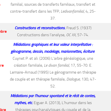
n
familial, sources de transferts familiaux, transfert et
contre-transfert dans les TFP,
Ledivanfamilial
, 4, 25-
37.
Constructions et reconstructions.
Freud S. (1937)
mbre
Constructions dans l’analyse,
OC XX
, 57-74.
Médiations graphiques et leur valeur interprétative :
génogramme, dessin, modelage, marionnettes, écriture
.
Cuynet P. et ali. (2006) L’arbre généalogique, une
bre
création familiale,
Le divan familial,
17, 55-70. E.
Lemaire-Arnaud (1995) Le génogramme en thérapie
de couple et en thérapie familiale,
Dialogue
, 130, 47-
52.
Médiations par l’humour spontané et le récit de contes,
mythes, etc.
Eiguer A. (2013), L’humour dans les
bre
thérapies psychanalytiques du couple et de la