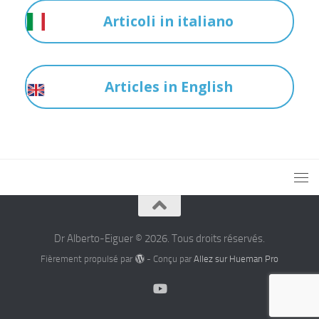
Articoli in italiano
Articles in English
Dr Alberto-Eiguer © 2026. Tous droits réservés.
Fièrement propulsé par
- Conçu par
Allez sur Hueman Pro