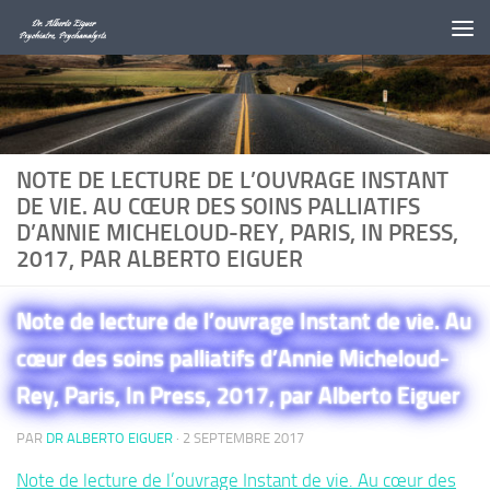
Au dessous du contenu
NOTE DE LECTURE DE L’OUVRAGE INSTANT
DE VIE. AU CŒUR DES SOINS PALLIATIFS
D’ANNIE MICHELOUD-REY, PARIS, IN PRESS,
2017, PAR ALBERTO EIGUER
Note de lecture de l’ouvrage Instant de vie. Au
cœur des soins palliatifs d’Annie Micheloud-
Rey, Paris, In Press, 2017, par Alberto Eiguer
PAR
DR ALBERTO EIGUER
·
2 SEPTEMBRE 2017
Note de lecture de l’ouvrage Instant de vie. Au cœur des